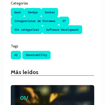
Categorías
Bash
DevOps
Docker
Integraciones de Sistemas
IT
Sin categorizar
Software Development
Tags
AI
Observability
Más leídos
01/
Bash: Mejores prácticas y ejemplos