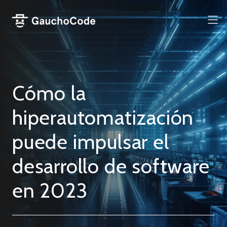
Saltar
al
Me
contenido
Cómo la
hiperautomatización
puede impulsar el
desarrollo de software
en 2023