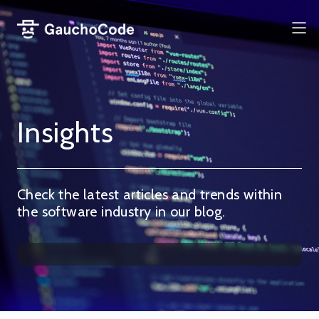
Pular
para
Me
o
conteúdo
Insights
Check the latest articles and trends within
the software industry in our blog.